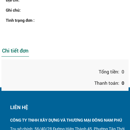
Ghi chú:
Tình trạng đơn :
Chi tiết đơn
Tổng tiền:
0
Thanh toán:
0
LIÊN HỆ
CÔNG TY TNHH XÂY DỰNG VÀ THƯƠNG MẠI ĐÔNG NAM PHÚ
Trụ sở chính: 56/40/28 Đường Hiệp Thành 45, Phường Tân Thới