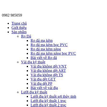
0982 985059
Trang chủ
Giới thiệu
Sản phẩm
Rọ Đá
Rọ đá mạ kẽm
Rọ đá mạ kẽm bọc PVC
Rọ đá mạ kẽm nặng
Rọ đá mạ kẽm nặng bọc PVC
Bài viết về Rọ đá
Vải địa kỹ thuật
Vải địa không dệt VNT
Vải địa không dệt ART
Vải địa không dệt TS
Vải địa dệt GET
Vải địa dệt PP
Bài viết về vải địa
Lưới địa kỹ thuật
Lưới địa kỹ thuật sợi thủy tinh
Lưới địa kỹ thuật 1 trục
Lưới địa kỹ thuật 2 trục