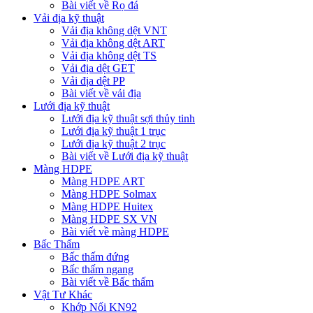
Bài viết về Rọ đá
Vải địa kỹ thuật
Vải địa không dệt VNT
Vải địa không dệt ART
Vải địa không dệt TS
Vải địa dệt GET
Vải địa dệt PP
Bài viết về vải địa
Lưới địa kỹ thuật
Lưới địa kỹ thuật sợi thủy tinh
Lưới địa kỹ thuật 1 trục
Lưới địa kỹ thuật 2 trục
Bài viết về Lưới địa kỹ thuật
Màng HDPE
Màng HDPE ART
Màng HDPE Solmax
Màng HDPE Huitex
Màng HDPE SX VN
Bài viết về màng HDPE
Bấc Thấm
Bấc thấm đứng
Bấc thấm ngang
Bài viết về Bấc thấm
Vật Tư Khác
Khớp Nối KN92