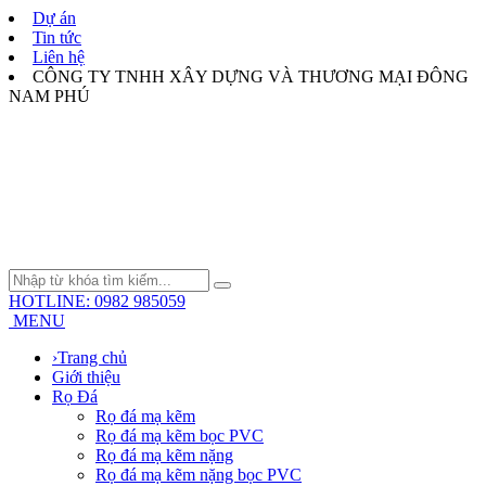
Dự án
Tin tức
Liên hệ
CÔNG TY TNHH XÂY DỰNG VÀ THƯƠNG MẠI ĐÔNG
NAM PHÚ
HOTLINE: 0982 985059
MENU
›
Trang chủ
Giới thiệu
Rọ Đá
Rọ đá mạ kẽm
Rọ đá mạ kẽm bọc PVC
Rọ đá mạ kẽm nặng
Rọ đá mạ kẽm nặng bọc PVC