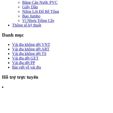
Băng Cản Nước PVC
Giấy Dầu
Nilon Lót Đổ Bê Tông
Bao Jumbo
Vỉ Nhựa Trồng Cây
Thông số kỹ thuật
Danh mục
Vải địa không dệt VNT
Vải địa không dệt ART
Vải địa không dệt TS
Vải địa dệt GET
Vải địa dệt PP
Bài viết về vải địa
Hỗ trợ trực tuyến