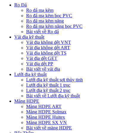
Rọ Đá
Rọ đá mạ kẽm
Rọ đá mạ kẽm bọc PVC
Rọ đá mạ kẽm nặng
Rọ đá mạ kẽm nặng bọc PVC
Bài viết về Rọ đá
Vải địa kỹ thuật
Vải địa không dệt VNT
Vải địa không dệt ART
Vải địa không dệt TS
Vải địa dệt GET
Vải địa dệt PP
Bài viết về vải địa
Lưới địa kỹ thuật
Lưới địa kỹ thuật sợi thủy tinh
Lưới địa kỹ thuật 1 trục
Lưới địa kỹ thuật 2 trục
Bài viết về Lưới địa kỹ thuật
Màng HDPE
Màng HDPE ART
Màng HDPE Solmax
Màng HDPE Huitex
Màng HDPE SX VN
Bài viết về màng HDPE