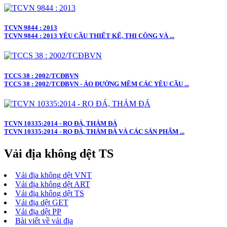
TCVN 9844 : 2013
TCVN 9844 : 2013 YÊU CẦU THIẾT KẾ, THI CÔNG VÀ ...
TCCS 38 : 2002/TCĐBVN
TCCS 38 : 2002/TCĐBVN - ÁO ĐƯỜNG MỀM CÁC YÊU CẦU ...
TCVN 10335:2014 - RỌ ĐÁ, THẢM ĐÁ
TCVN 10335:2014 - RỌ ĐÁ, THẢM ĐÁ VÀ CÁC SẢN PHẨM ...
Vải địa không dệt TS
Vải địa không dệt VNT
Vải địa không dệt ART
Vải địa không dệt TS
Vải địa dệt GET
Vải địa dệt PP
Bài viết về vải địa