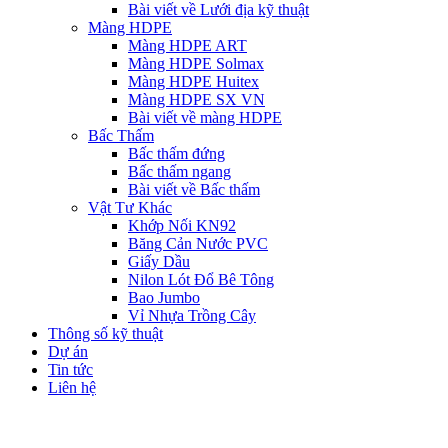
Bài viết về Lưới địa kỹ thuật
Màng HDPE
Màng HDPE ART
Màng HDPE Solmax
Màng HDPE Huitex
Màng HDPE SX VN
Bài viết về màng HDPE
Bấc Thấm
Bấc thấm đứng
Bấc thấm ngang
Bài viết về Bấc thấm
Vật Tư Khác
Khớp Nối KN92
Băng Cản Nước PVC
Giấy Dầu
Nilon Lót Đổ Bê Tông
Bao Jumbo
Vỉ Nhựa Trồng Cây
Thông số kỹ thuật
Dự án
Tin tức
Liên hệ