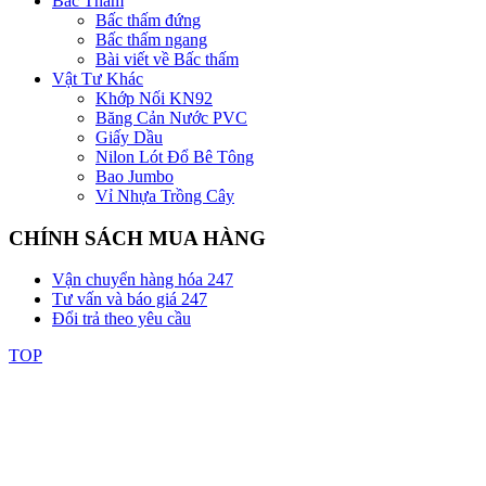
Bấc Thấm
Bấc thấm đứng
Bấc thấm ngang
Bài viết về Bấc thấm
Vật Tư Khác
Khớp Nối KN92
Băng Cản Nước PVC
Giấy Dầu
Nilon Lót Đổ Bê Tông
Bao Jumbo
Vỉ Nhựa Trồng Cây
CHÍNH SÁCH MUA HÀNG
Vận chuyển hàng hóa 247
Tư vấn và báo giá 247
Đổi trả theo yêu cầu
TOP